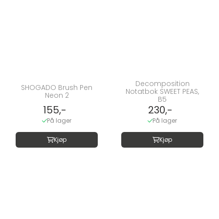
Decomposition
SHOGADO Brush Pen
Notatbok SWEET PEAS,
Neon 2
B5
155,-
230,-
På lager
På lager
Kjøp
Kjøp