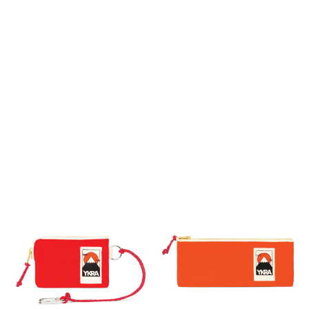
Ny
Ny