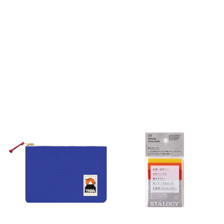
Ny
Ny