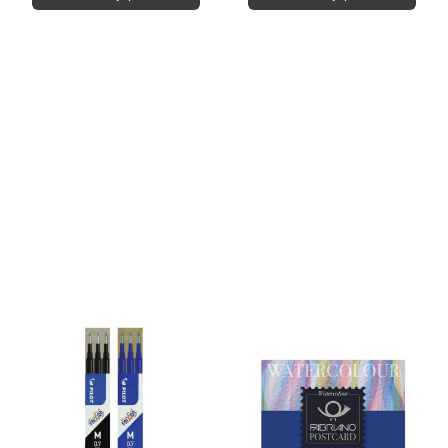
Ny
Ny