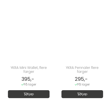
YKRA Mini Wallet, flere
YKRA Pennaler flere
farger
farger
395,-
295,-
På lager
På lager
Kjøp
Kjøp