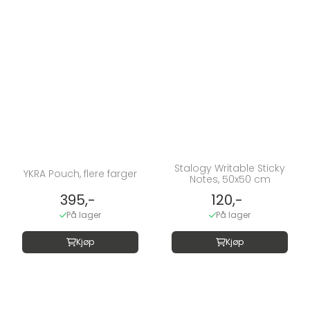
Stalogy Writable Sticky
YKRA Pouch, flere farger
Notes, 50x50 cm
395,-
120,-
På lager
På lager
Kjøp
Kjøp