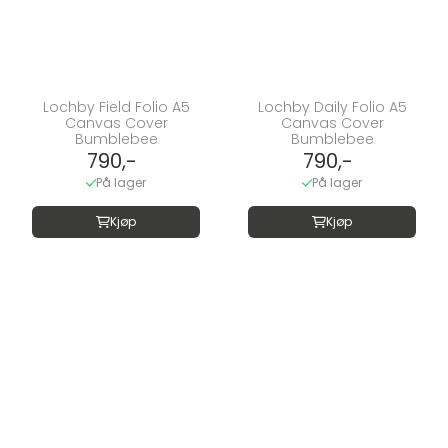
Lochby Field Folio A5
Lochby Daily Folio A5
Canvas Cover
Canvas Cover
Bumblebee
Bumblebee
790,-
790,-
På lager
På lager
Kjøp
Kjøp