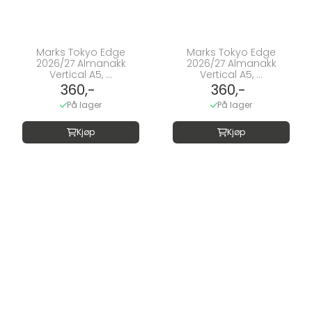
Marks Tokyo Edge
Marks Tokyo Edge
2026/27 Almanakk
2026/27 Almanakk
Vertical A5, ...
Vertical A5, ...
360,-
360,-
På lager
På lager
Kjøp
Kjøp