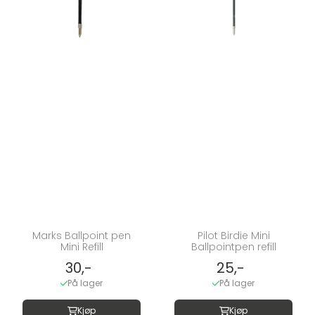
Marks Ballpoint pen
Pilot Birdie Mini
Mini Refill
Ballpointpen refill
30,-
25,-
På lager
På lager
Kjøp
Kjøp