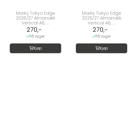
Marks Tokyo Edge
Marks Tokyo Edge
2026/27 Almanakk
2026/27 Almanakk
Vertical A6, ...
Vertical A6, ...
270,-
270,-
På lager
På lager
Kjøp
Kjøp