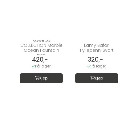
Kaweco
COLLECTION Marble
Lamy Safari
Ocean Fountain
Fyllepenn, Svart
pen
420,-
320,-
På lager
På lager
Kjøp
Kjøp