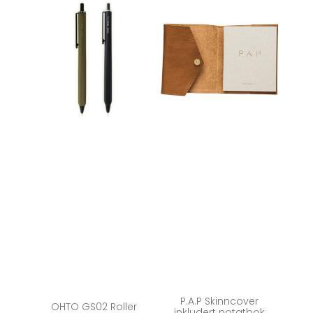
P.A.P Skinncover
OHTO GS02 Roller
inkludert notatbok