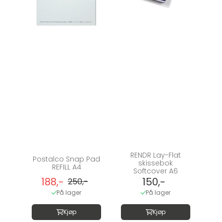
RENDR Lay-Flat
Postalco Snap Pad
skissebok
REFILL A4
Softcover A6
188,-
150,-
250,-
På lager
På lager
Kjøp
Kjøp