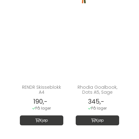
RENDR Skisseblokk
Rhodia Goalbook,
A4
Dots A5, Sage
190,-
345,-
På lager
På lager
Kjøp
Kjøp