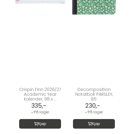
Crispin Finn 2026/27
Decomposition
Academic Year
Notatbok PARSLEY,
kalender, 98 x ...
B5
335,-
230,-
På lager
På lager
Kjøp
Kjøp