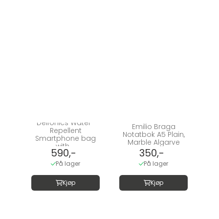
Delfonics Water-
Emilio Braga
Repellent
Notatbok A5 Plain,
Smartphone bag
Marble Algarve
with ...
590,-
350,-
På lager
På lager
Kjøp
Kjøp