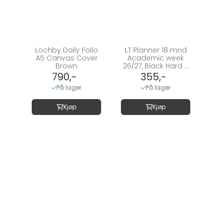
Lochby Daily Folio
LT Planner 18 mnd
A5 Canvas Cover
Academic week
Brown
26/27, Black Hard ...
790,-
355,-
På lager
På lager
Kjøp
Kjøp