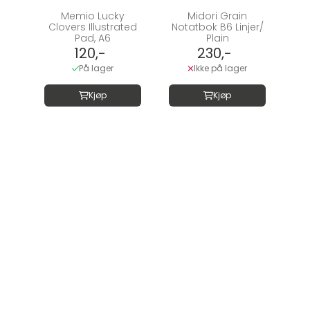
Memio Lucky
Midori Grain
Clovers Illustrated
Notatbok B6 Linjer/
Pad, A6
Plain
120,-
230,-
På lager
Ikke på lager
Kjøp
Kjøp