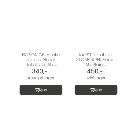
HOBONICHI Hiroko
KARST Notatbok
Kubota Graph
STONEPAPER Forest
Notatbok, A5 ...
A5, Plain ...
340,-
450,-
Ikke på lager
På lager
Kjøp
Kjøp
Ny