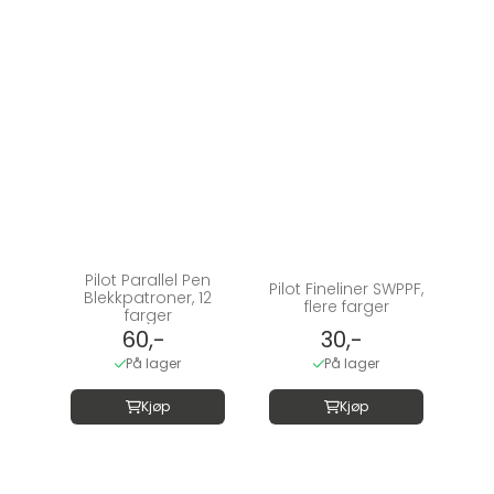
Pilot Parallel Pen
Pilot Fineliner SWPPF,
Blekkpatroner, 12
flere farger
farger
60,-
30,-
På lager
På lager
Kjøp
Kjøp