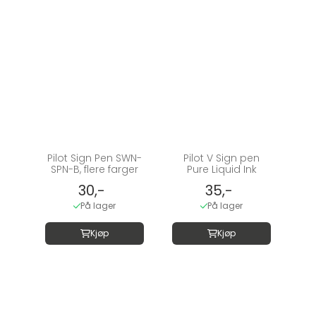
Pilot Sign Pen SWN-
Pilot V Sign pen
SPN-B, flere farger
Pure Liquid Ink
30,-
35,-
På lager
På lager
Kjøp
Kjøp