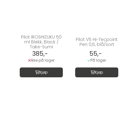
Pilot IROSHIZUKU 50
Pilot V5 Hi-Tecpoint
ml Blekk, Black /
Pen 0,5, blå/sort
Take-Sumi
385,-
55,-
Ikke på lager
På lager
Kjøp
Kjøp